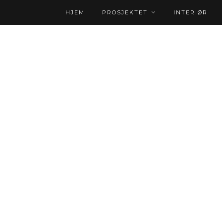
HJEM
PROSJEKTET
INTERIØR