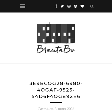
3E9BCOG28-6980-
4OGAF-9525-
54D6F4OG892E6
Posted on
2. mars 2021