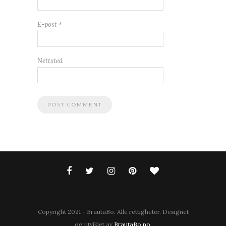
E-post
*
Nettsted
Copyright 2021 - BrautaBo. Alle rettigheter. Designet
og utviklet av
BrautaBo.no
.